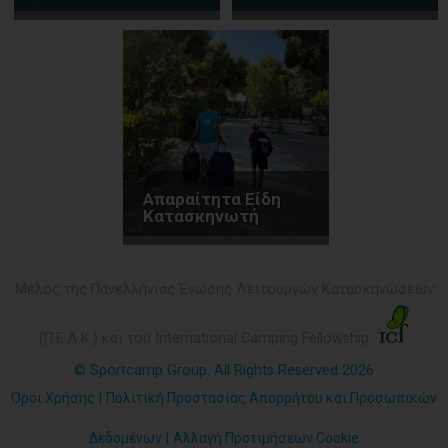
Απαραίτητα Είδη
Κατασκηνωτή
Μέλος της Πανελλήνιας Ένωσης Λειτουργών Κατασκηνώσεων
(Π.Ε.Λ.Κ.) και του International Camping Fellowship
© Sportcamp Group. All Rights Reserved 2026
Όροι Χρήσης
|
Πολιτική Προστασίας Απορρήτου και Προσωπικών
Δεδομένων
|
Αλλαγή Προτιμήσεων Cookie