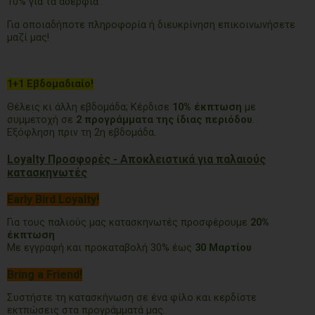
10% για τα αδέρφια .
Για οποιαδήποτε πληροφορία ή διευκρίνηση επικοινωνήσετε
μαζί μας!
1+1 Εβδομαδιαίο!
Θέλεις κι άλλη εβδομάδα; Κέρδισε
10% έκπτωση
με
συμμετοχή σε
2 προγράμματα της ίδιας περιόδου
.
Εξόφληση πριν τη 2η εβδομάδα.
Loyalty Προσφορές - Αποκλειστικά για παλαιούς
κατασκηνωτές
Early Bird Loyalty!
Για τους παλιούς μας κατασκηνωτές προσφέρουμε
20%
έκπτωση
Με εγγραφή και προκαταβολή 30% έως
30 Μαρτίου
Bring a Friend!
Συστήστε τη κατασκήνωση σε ένα φίλο και κερδίστε
εκτπώσεις στα προγράμματά μας.