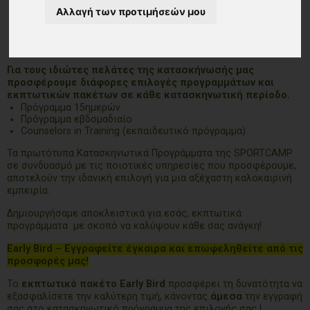
Αλλαγή των προτιμήσεών μου
Για τους ιδιώτες πελάτες της κατασκήνωσής μας
προσφέρουμε διάφορες επιλογές προγραμμάτων και
εκπτωτικών πακέτων σε κάθε κατασκηνωτική περίοδο.
Πρόγραμμα 15ημερών
Πρόγραμμα εβδομαδιαίο
Counselors in Training (εκπαιδευτικό πρόγραμμα)
Τα πρωτότυπα Κατασκηνωτικά Προγράμματα της SPORTCAMP
σε συνδυασμό με τις ποιοτικές υπηρεσίες που προσφέρουμε,
αποτελούν την ιδανική επιλογή για μια αξέχαστη καλοκαιρινή
εμπειρία.
Δημιουργήσαμε αποκλειστικά για εσάς, εκπτωτικά
προγράμματα με σκοπό να καλύψουν κάθε σας ανάγκη!
Early Bird – Εγγραφείτε έγκαιρα και επωφεληθείτε από τις
προσφορές μας!
Το
εκπτωτικό πακέτο Early Bird
προσφέρει τη δυνατότητα να
εξασφαλίσετε την καλύτερη τιμή, κάνοντας
άμεσα
την εγγραφή
σας στο κατασκηνωτικό πρόγραμμα της επιλογής σας !