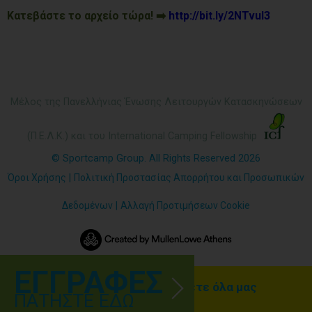
Κατεβάστε το αρχείο τώρα! ➡️
http://bit.ly/2NTvuI3
Μέλος της Πανελλήνιας Ένωσης Λειτουργών Κατασκηνώσεων
(Π.Ε.Λ.Κ.) και του International Camping Fellowship
© Sportcamp Group. All Rights Reserved 2026
Όροι Χρήσης
|
Πολιτική Προστασίας Απορρήτου και Προσωπικών
Δεδομένων
|
Αλλαγή Προτιμήσεων Cookie
ΕΓΓΡΑΦΕΣ
Γραφτείτε ΕΔΩ για να λαμβάνετε όλα μας
ΠΑΤΗΣΤΕ ΕΔΩ
τα νέα!