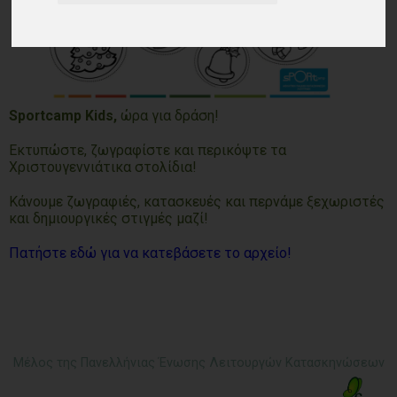
Sportcamp Kids,
ώρα για δράση!
Εκτυπώστε, ζωγραφίστε και περικόψτε τα
Χριστουγεννιάτικα στολίδια!
Κάνουμε ζωγραφιές, κατασκευές και περνάμε ξεχωριστές
και δημιουργικές στιγμές μαζί!
Πατήστε εδώ για να κατεβάσετε το αρχείο!
Μέλος της Πανελλήνιας Ένωσης Λειτουργών Κατασκηνώσεων