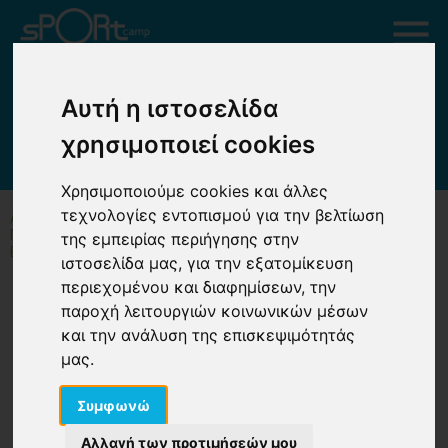
ΠΡΟΣΚΛΗΣΗ ΣΥΜΜΕΤΟΧΗΣ ΣΕ
Αυτή η ιστοσελίδα
ΚΑΤΑΣΚΗΝΩΣΕΙΣ ΓΙΑ ΠΑΙΔΙΑ
χρησιμοποιεί cookies
ΕΡΓΑΖΟΜΕΝΩΝ ΤΟΥ ΥΠΟΥΡΓΕΙΟΥ
ΠΟΛΙΤΙΣΜΟΥ
Χρησιμοποιούμε cookies και άλλες
τεχνολογίες εντοπισμού για την βελτίωση
ΑΡΧΙΚΗ
ΠΡΟΣΚΛΗΣΗ ΣΥΜΜΕΤΟΧΗΣ ΣΕ ΚΑΤΑΣΚΗΝΩΣΕΙΣ ΓΙΑ ΠΑΙΔΙΑ
της εμπειρίας περιήγησης στην
ΕΡΓΑΖΟΜΕΝΩΝ ΤΟΥ ΥΠΟΥΡΓΕΙΟΥ ΠΟΛΙΤΙΣΜΟΥ
ιστοσελίδα μας, για την εξατομίκευση
περιεχομένου και διαφημίσεων, την
Πρόσκληση συμμετοχής σε
παροχή λειτουργιών κοινωνικών μέσων
και την ανάλυση της επισκεψιμότητάς
κατασκηνώσεις για παιδιά
μας.
εργαζομένων του Υπουργείου
Πολιτισμού
Συμφωνώ
Αλλαγή των προτιμήσεών μου