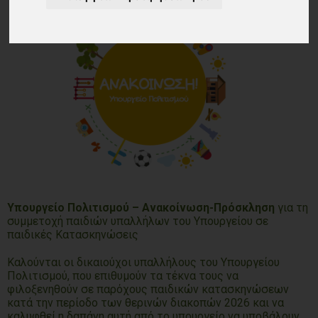
Υπουργείο Πολιτισμού – Ανακοίνωση-Πρόσκληση
για τη
συμμετοχή παιδιών υπαλλήλων του Υπουργείου σε
παιδικές Κατασκηνώσεις
Καλούνται οι δικαιούχοι υπαλλήλους του Υπουργείου
Πολιτισμού, που επιθυμούν τα τέκνα τους να
φιλοξενηθούν σε παρόχους παιδικών κατασκηνώσεων
κατά την περίοδο των θερινών διακοπών 2026 και να
καλυφθεί η δαπάνη αυτή από το υπουργείο να υποβάλουν