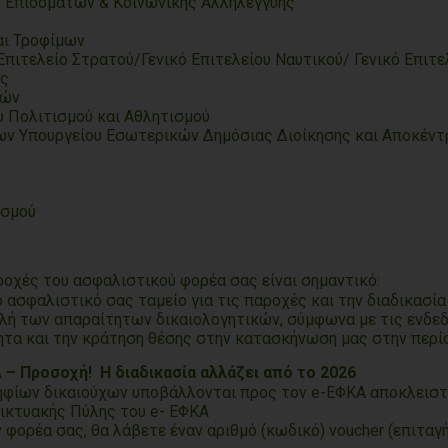
 Επιδομάτων & Κοινωνικής Αλληλεγγύης
αι Τροφίμων
Επιτελείο Στρατού/Γενικό Επιτελείου Ναυτικού/ Γενικό Επιτ
ης
ρών
υ Πολιτισμού και Αθλητισμού
ν Υπουργείου Εσωτερικών Δημόσιας Διοίκησης και Αποκέν
ισμού
ροχές του ασφαλιστικού φορέα σας είναι σημαντικό:
 ασφαλιστικό σας ταμείο για τις παροχές και την διαδικασία
λή των απαραίτητων δικαιολογητικών, σύμφωνα με τις ενδεδ
τα και την κράτηση θέσης στην κατασκήνωση μας στην περίο
 – Προσοχή! Η διαδικασία αλλάζει από το 2026
ηφίων δικαιούχων υποβάλλονται προς τον e-ΕΦΚΑ αποκλειστ
ικτυακής Πύλης του e- ΕΦΚΑ
 φορέα σας, θα λάβετε έναν αριθμό (κωδικό) voucher (επιτα