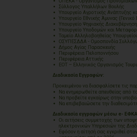
ΟΠΕΚΑ - Οργανισμός Προνομιακών
Σύλλογος Υπαλλήλων Βουλής
Υπουργείο Αγροτικής Ανάπτυξης κ
Υπουργείο Εθνικής Άμυνας (Γενικό 
Υπουργείο Ψηφιακής Διακυβέρνησ
Υπουργείο Υποδομών και Μεταφο
Ταμείο Αλληλοβοηθείας Υπουργείο
ΟΣΥΠΕΣΔΔΑ - Ομοσπονδία Συλλόγω
Δήμος Αγίας Παρασκευής
Περιφέρεια Πελοποννήσου
Περιφέρεια Αττικής
ΕΟΤ – Ελληνικός Οργανισμός Τουρ
Διαδικασία Εγγραφών:
Προκειμένου να διασφαλίσετε τις πα
Να ενημερωθείτε απευθείας από το
Να προβείτε εγκαίρως στην υποβο
Να επιβεβαιώσετε την διαθεσιμότη
Διαδικασία εγγραφών μέσω
e- ΕΦΚΑ
Οι αιτήσεις συμμετοχής των υποψ
ηλεκτρονικών Υπηρεσιών της Διαδ
Εφόσον η αίτησή σας εγκριθεί στον