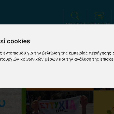
ΑΝΑΖΗΤΗΣΗ
VIRTUAL TOUR
εί cookies
ΗΝΩΣΗ
ΕΓΓΡΑΦΕΣ
ΤΑ ΑΡΘΡΑ ΜΑΣ
ΓΟΝΕΙΣ
ΣΧΟΛΙΚΕΣ Ε
 εντοπισμού για την βελτίωση της εμπειρίας περιήγησης 
Ν ΟΑΕΔ)
ΕΦΚΑ & ΦΟΡΕΙΣ ΔΗΜΟΣΙΟΥ
ΕΤΑΙΡΙΕΣ
ΙΔΙΩΤΕ
ειτουργιών κοινωνικών μέσων και την ανάλυση της επισκε