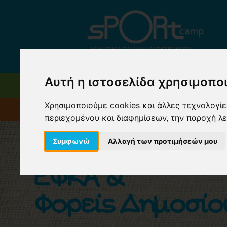
Αυτή η ιστοσελίδα χρησιμοποι
SPORTCAMP
ΚΑΤΑΣΚ
Χρησιμοποιούμε cookies και άλλες τεχνολογίες
Δ.ΥΠ.Α (ΠΡΩΗ
περιεχομένου και διαφημίσεων, την παροχή λ
Συμφωνώ
Αλλαγή των προτιμήσεών μου