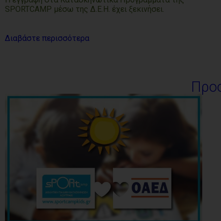
SPORTCAMP μέσω της Δ.Ε.Η. έχει ξεκινήσει.
Διαβάστε περισσότερα
Προ