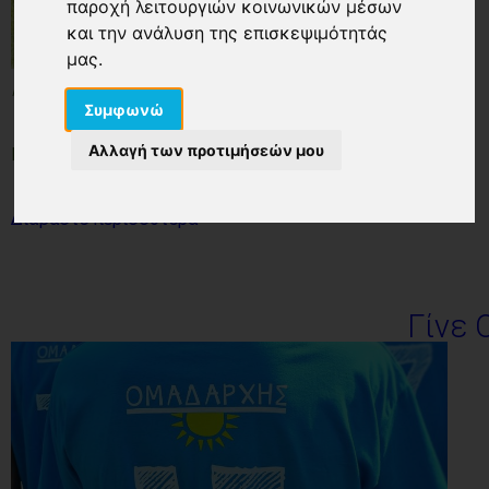
παροχή λειτουργιών κοινωνικών μέσων
και την ανάλυση της επισκεψιμότητάς
μας.
ΠΕΜ, 02/14/2019 - 10:43
Συμφωνώ
Αλλαγή των προτιμήσεών μου
Νέο άρθρο στο Blog μας!
Διαβάστε περισσότερα
Γίνε